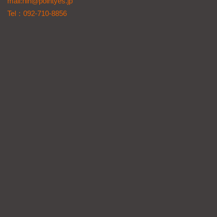
mail:nin@pointyes.jp
Tel：092-710-8856